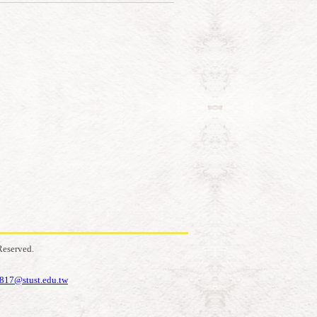
eserved.
817@stust.edu.tw