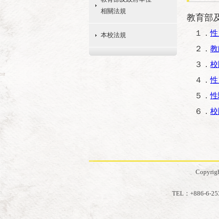
相關法規
教育部
１．
性
本校法規
２．
教
３．
校
４．
性
５．
性
６．
校
:::
Copyrig
TEL：+886-6-2